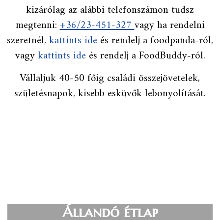
kizárólag az alábbi telefonszámon tudsz
megtenni:
+36/23-451-327
vagy ha rendelni
szeretnél,
kattints ide
és rendelj a foodpanda-ról,
vagy
kattints ide
és rendelj a FoodBuddy-ról.
Vállaljuk 40-50 főig családi összejövetelek,
születésnapok, kisebb esküvők lebonyolítását.
Állandó étlap