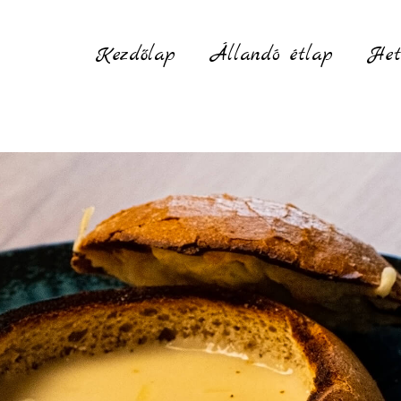
Kezdőlap
Állandó étlap
Het