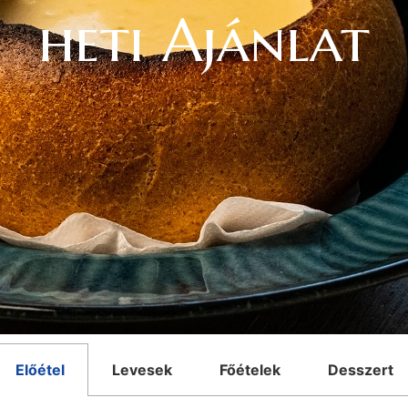
heti Ajánlat
Előétel
Levesek
Főételek
Desszert